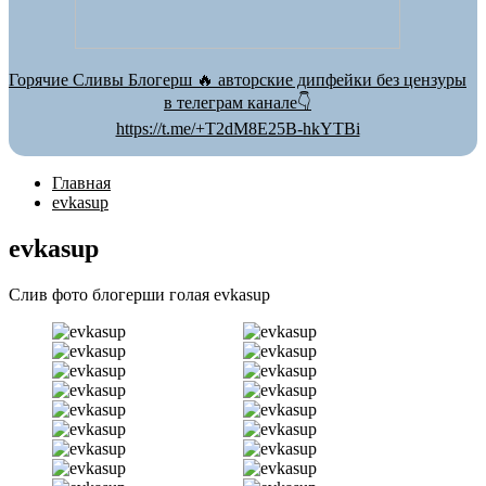
Горячие Сливы Блогерш 🔥 авторские дипфейки без цензуры
в телеграм канале👇
https://t.me/+T2dM8E25B-hkYTBi
Главная
evkasup
evkasup
Слив фото блогерши голая evkasup