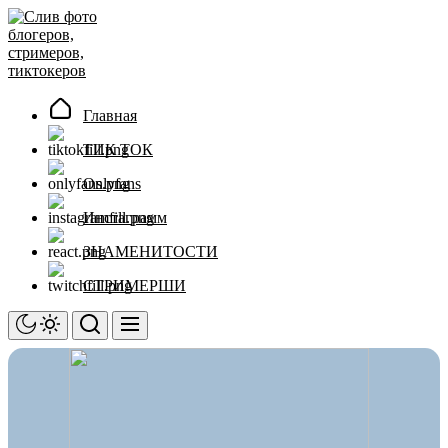
Перейти
Слив
к
фото
содержимому
блогеров,
стримеров,
тиктокеров
Главная
ТИК ТОК
Onlyfans
Инстаграмм
ЗНАМЕНИТОСТИ
СТРИМЕРШИ