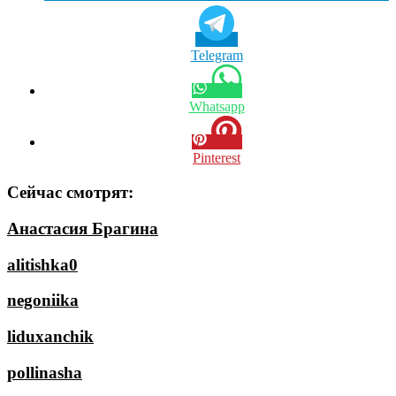
Telegram
Whatsapp
Pinterest
Сейчас смотрят:
Анастасия Брагина
alitishka0
negoniika
liduxanchik
pollinasha