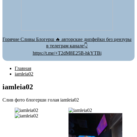
Горячие Сливы Блогерш 🔥 авторские дипфейки без цензуры
в телеграм канале👇
https://t.me/+T2dM8E25B-hkYTBi
Главная
iamleia02
iamleia02
Слив фото блогерши голая iamleia02