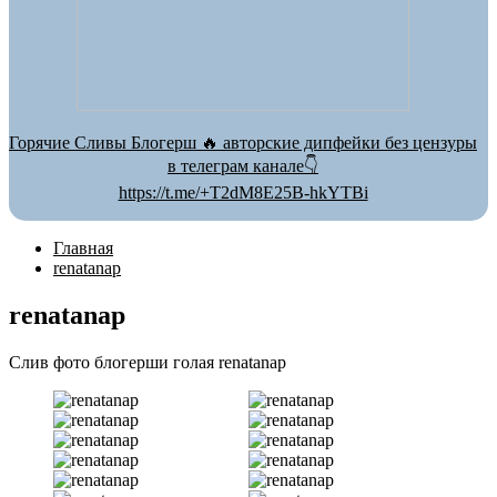
Горячие Сливы Блогерш 🔥 авторские дипфейки без цензуры
в телеграм канале👇
https://t.me/+T2dM8E25B-hkYTBi
Главная
renatanap
renatanap
Слив фото блогерши голая renatanap