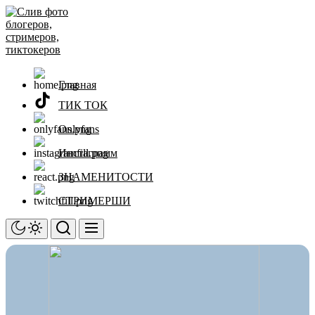
Перейти
Слив
к
фото
содержимому
блогеров,
стримеров,
тиктокеров
Главная
ТИК ТОК
Onlyfans
Инстаграмм
ЗНАМЕНИТОСТИ
СТРИМЕРШИ