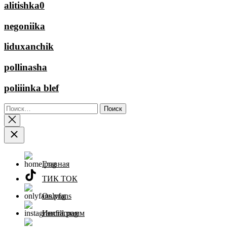
alitishka0
negoniika
liduxanchik
pollinasha
poliiinka blef
Найти:
Главная
ТИК ТОК
Onlyfans
Инстаграмм