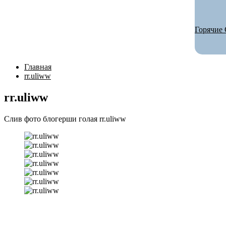
Горячие 
Главная
rr.uliww
rr.uliww
Слив фото блогерши голая rr.uliww