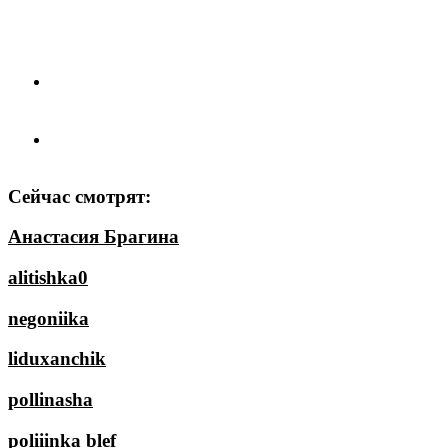
Сейчас смотрят:
Анастасия Брагина
alitishka0
negoniika
liduxanchik
pollinasha
poliiinka blef