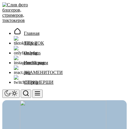
Перейти
Слив
к
фото
содержимому
блогеров,
стримеров,
тиктокеров
Главная
ТИК ТОК
Onlyfans
Инстаграмм
ЗНАМЕНИТОСТИ
СТРИМЕРШИ