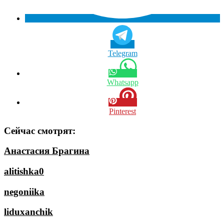
Telegram
Whatsapp
Pinterest
Сейчас смотрят:
Анастасия Брагина
alitishka0
negoniika
liduxanchik