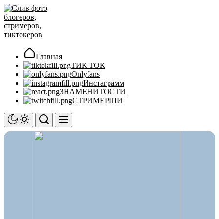
Перейти
Слив
к
фото
содержимому
блогеров,
стримеров,
тиктокеров
Главная
ТИК ТОК
Onlyfans
Инстаграмм
ЗНАМЕНИТОСТИ
СТРИМЕРШИ