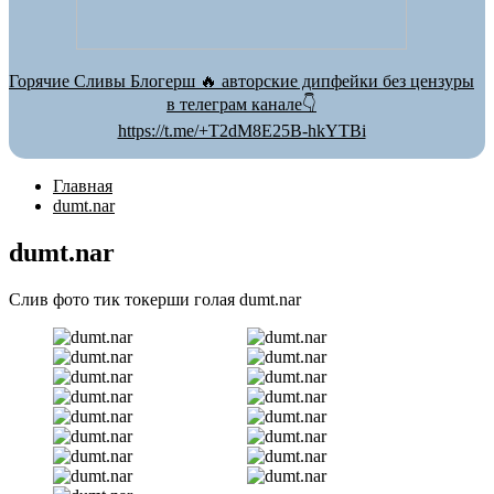
Горячие Сливы Блогерш 🔥 авторские дипфейки без цензуры
в телеграм канале👇
https://t.me/+T2dM8E25B-hkYTBi
Главная
dumt.nar
dumt.nar
Слив фото тик токерши голая dumt.nar