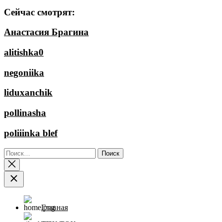
Сейчас смотрят:
Анастасия Брагина
alitishka0
negoniika
liduxanchik
pollinasha
poliiinka blef
Найти:
Главная