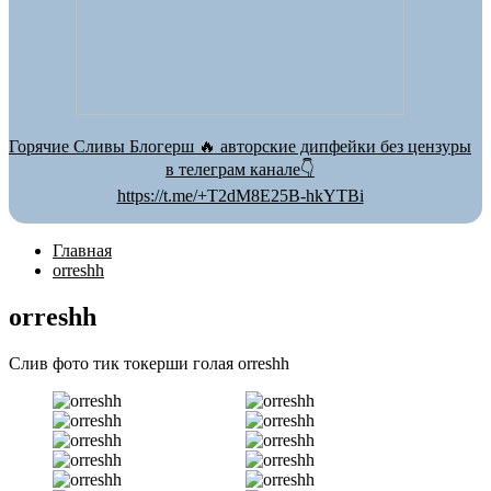
Горячие Сливы Блогерш 🔥 авторские дипфейки без цензуры
в телеграм канале👇
https://t.me/+T2dM8E25B-hkYTBi
Главная
orreshh
orreshh
Слив фото тик токерши голая orreshh