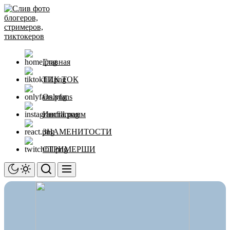
Перейти
Слив
к
фото
содержимому
блогеров,
стримеров,
тиктокеров
Главная
ТИК ТОК
Onlyfans
Инстаграмм
ЗНАМЕНИТОСТИ
СТРИМЕРШИ