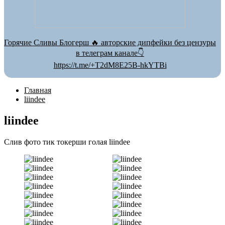
Горячие Сливы Блогерш 🔥 авторские дипфейки без цензуры
в телеграм канале👇
https://t.me/+T2dM8E25B-hkYTBi
Главная
liindee
liindee
Слив фото тик токерши голая liindee