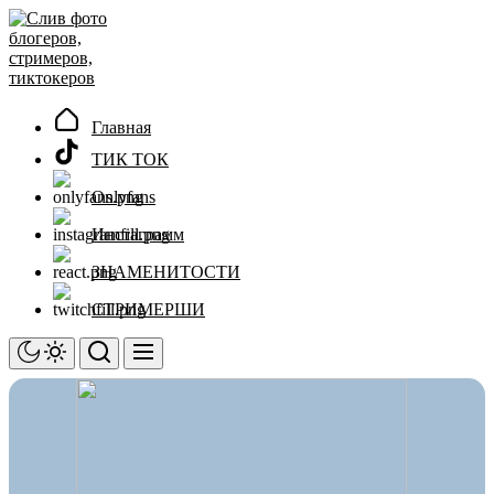
Перейти
Слив
к
фото
содержимому
блогеров,
стримеров,
тиктокеров
Главная
ТИК ТОК
Onlyfans
Инстаграмм
ЗНАМЕНИТОСТИ
СТРИМЕРШИ