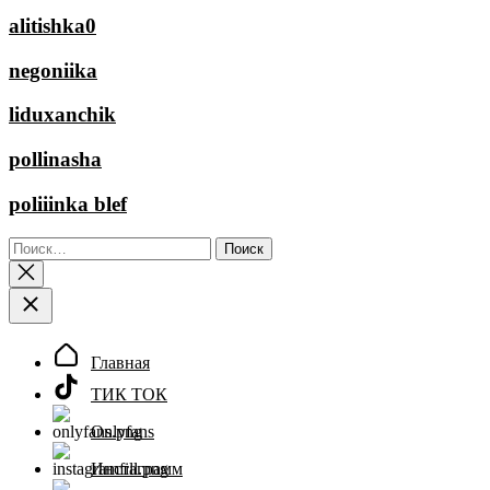
alitishka0
negoniika
liduxanchik
pollinasha
poliiinka blef
Найти:
Главная
ТИК ТОК
Onlyfans
Инстаграмм