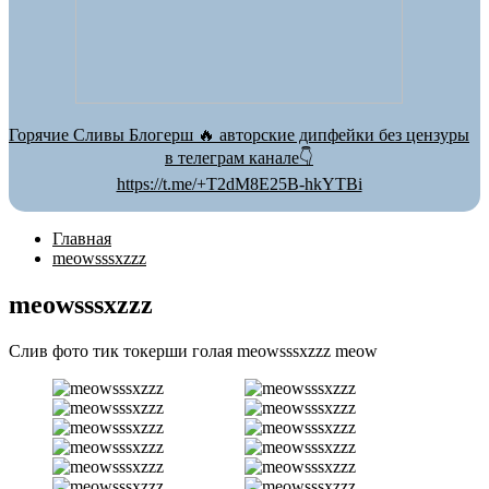
Горячие Сливы Блогерш 🔥 авторские дипфейки без цензуры
в телеграм канале👇
https://t.me/+T2dM8E25B-hkYTBi
Главная
meowsssxzzz
meowsssxzzz
Слив фото тик токерши голая meowsssxzzz meow