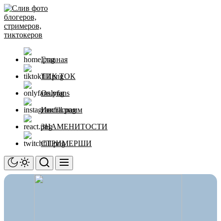
Перейти
Слив
к
фото
содержимому
блогеров,
стримеров,
тиктокеров
Главная
ТИК ТОК
Onlyfans
Инстаграмм
ЗНАМЕНИТОСТИ
СТРИМЕРШИ