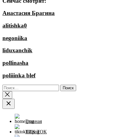
Сейчас смотрят:
Анастасия Брагина
alitishka0
negoniika
liduxanchik
pollinasha
poliiinka blef
Найти:
Главная
ТИК ТОК