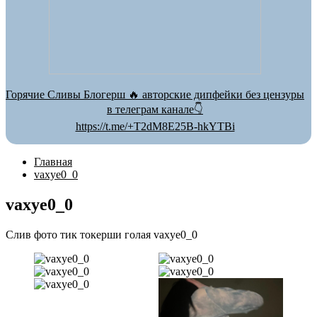
Горячие Сливы Блогерш 🔥 авторские дипфейки без цензуры
в телеграм канале👇
https://t.me/+T2dM8E25B-hkYTBi
Главная
vaxye0_0
vaxye0_0
Слив фото тик токерши голая vaxye0_0