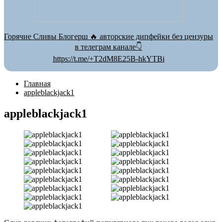
Горячие Сливы Блогерш 🔥 авторские дипфейки без цензуры
в телеграм канале👇
https://t.me/+T2dM8E25B-hkYTBi
Главная
appleblackjack1
appleblackjack1