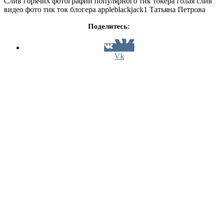
Слив горячих фотографий популярного тик токера голая слив
видео фото тик ток блогера appleblackjack1 Татьяна Петрова
Поделитесь:
Vk