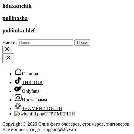
liduxanchik
pollinasha
poliiinka blef
Найти:
Главная
ТИК ТОК
Onlyfans
Инстаграмм
ЗНАМЕНИТОСТИ
СТРИМЕРШИ
Copyright © 2026
Слив фото блогеров, стримеров, тиктокеров.
Все вопросы сюда - support@slivv.ru