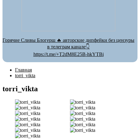
Горячие Сливы Блогерш 🔥 авторские дипфейки без цензуры
в телеграм канале👇
https://t.me/+T2dM8E25B-hkYTBi
Главная
torri_vikta
torri_vikta