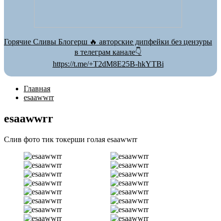
Горячие Сливы Блогерш 🔥 авторские дипфейки без цензуры
в телеграм канале👇
https://t.me/+T2dM8E25B-hkYTBi
Главная
esaawwrr
esaawwrr
Слив фото тик токерши голая esaawwrr