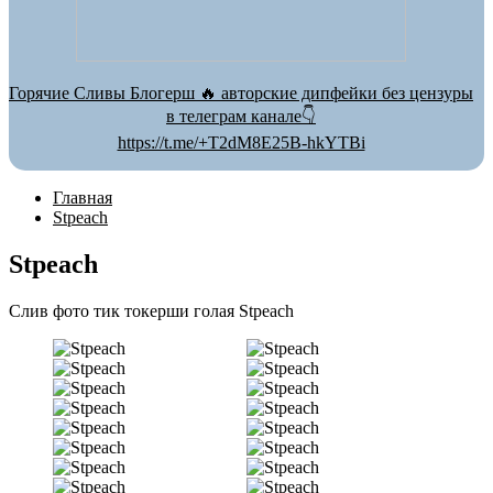
Горячие Сливы Блогерш 🔥 авторские дипфейки без цензуры
в телеграм канале👇
https://t.me/+T2dM8E25B-hkYTBi
Главная
Stpeach
Stpeach
Слив фото тик токерши голая Stpeach