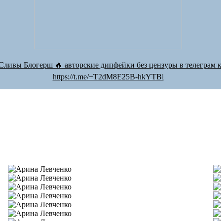
Сливы Блогерш 🔥 авторские дипфейки без цензуры в телеграм к
https://t.me/+T2dM8E25B-hkYTBi