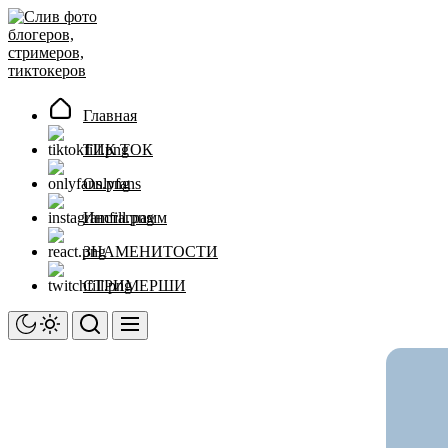
Перейти
Слив
к
фото
содержимому
блогеров,
стримеров,
тиктокеров
Главная
ТИК ТОК
Onlyfans
Инстаграмм
ЗНАМЕНИТОСТИ
СТРИМЕРШИ