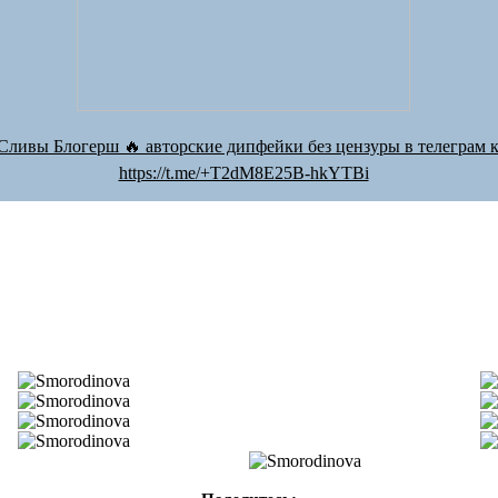
Сливы Блогерш 🔥 авторские дипфейки без цензуры в телеграм к
https://t.me/+T2dM8E25B-hkYTBi