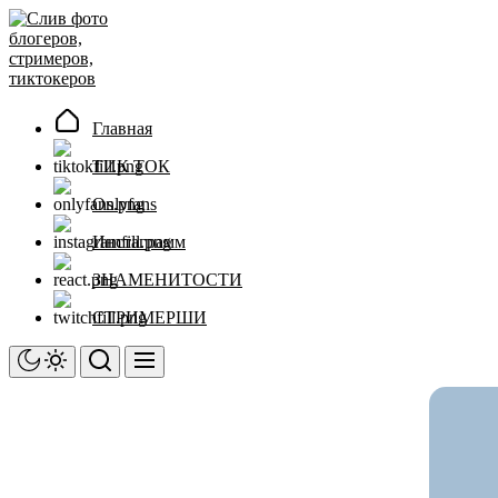
Перейти
Слив
к
фото
содержимому
блогеров,
стримеров,
тиктокеров
Главная
ТИК ТОК
Onlyfans
Инстаграмм
ЗНАМЕНИТОСТИ
СТРИМЕРШИ