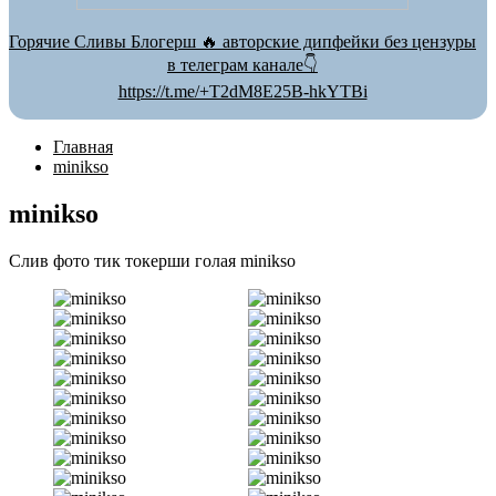
Горячие Сливы Блогерш 🔥 авторские дипфейки без цензуры
в телеграм канале👇
https://t.me/+T2dM8E25B-hkYTBi
Главная
minikso
minikso
Слив фото тик токерши голая minikso