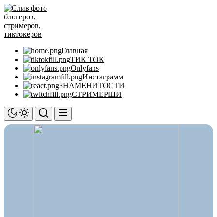
Перейти
Слив
к
фото
содержимому
блогеров,
стримеров,
тиктокеров
Главная
ТИК ТОК
Onlyfans
Инстаграмм
ЗНАМЕНИТОСТИ
СТРИМЕРШИ