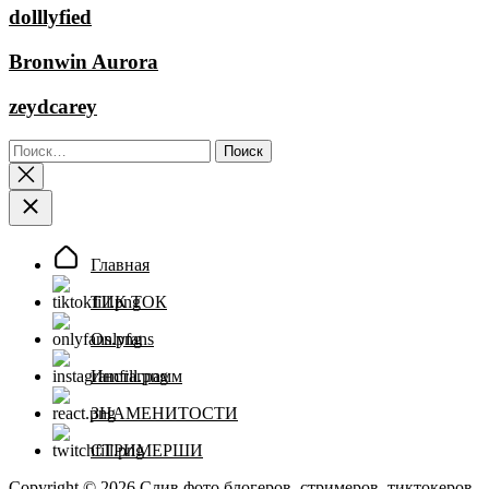
dolllyfied
Bronwin Aurora
zeydcarey
Найти:
Главная
ТИК ТОК
Onlyfans
Инстаграмм
ЗНАМЕНИТОСТИ
СТРИМЕРШИ
Copyright © 2026
Слив фото блогеров, стримеров, тиктокеров.