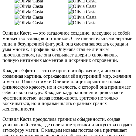
Оливия Каста — это загадочное создание, влекущее за собой
множество взглядов и откликов. С её пленительными чертами
лица и безупречной фигурой, она смогла завоевать сердца и
умы многих. Профиль на OnlyFans стал её личным
пространством, где она открывает двери в свою жизнь,
полную интимных моментов и искренних откровений.
Каждое её фото — это не просто изображение, а искусно
созданная картина, отражающая её внутренний мир, желания
и мечты. Голые снимки Оливии олицетворяют не только
физическую красоту, но и смелость, с которой она принимает
себя и свою натуру. Каждый кадр наполнен игривостью и
чувственностью, давая возможность зрителю не только
восхищаться, но и поразмышлять о разных гранях
женственности.
Оливия Каста преодолела границы обыденности, создав
уникальный стиль, где сочетание эротики и искусства создает
атмосферу магии. С каждым новым постом она приглашает
своих подписчиков не просто наблюдать, а стать частью её