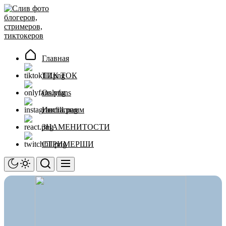
Перейти
Слив
к
фото
содержимому
блогеров,
стримеров,
тиктокеров
Главная
ТИК ТОК
Onlyfans
Инстаграмм
ЗНАМЕНИТОСТИ
СТРИМЕРШИ