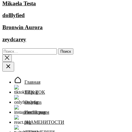
Mikaela Testa
dolllyfied
Bronwin Aurora
zeydcarey
Найти:
Главная
ТИК ТОК
Onlyfans
Инстаграмм
ЗНАМЕНИТОСТИ