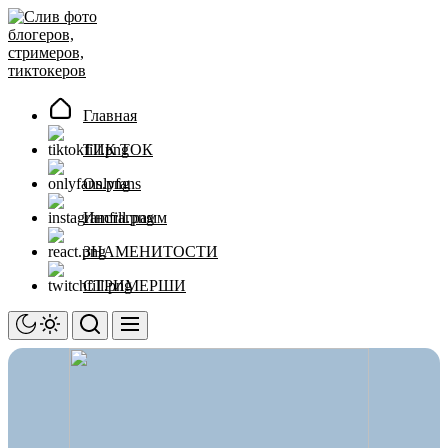
Перейти
Слив
к
фото
содержимому
блогеров,
стримеров,
тиктокеров
Главная
ТИК ТОК
Onlyfans
Инстаграмм
ЗНАМЕНИТОСТИ
СТРИМЕРШИ