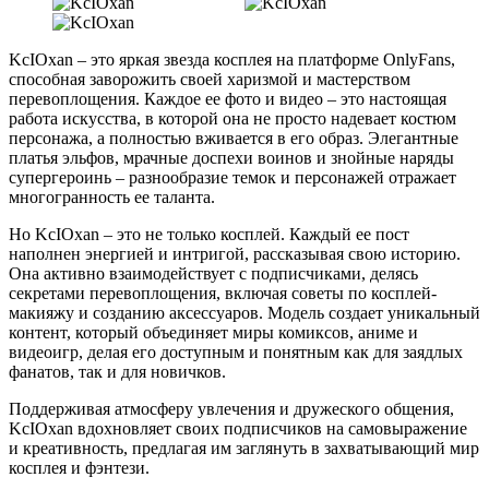
KcIOxan – это яркая звезда косплея на платформе OnlyFans,
способная заворожить своей харизмой и мастерством
перевоплощения. Каждое ее фото и видео – это настоящая
работа искусства, в которой она не просто надевает костюм
персонажа, а полностью вживается в его образ. Элегантные
платья эльфов, мрачные доспехи воинов и знойные наряды
супергероинь – разнообразие темок и персонажей отражает
многогранность ее таланта.
Но KcIOxan – это не только косплей. Каждый ее пост
наполнен энергией и интригой, рассказывая свою историю.
Она активно взаимодействует с подписчиками, делясь
секретами перевоплощения, включая советы по косплей-
макияжу и созданию аксессуаров. Модель создает уникальный
контент, который объединяет миры комиксов, аниме и
видеоигр, делая его доступным и понятным как для заядлых
фанатов, так и для новичков.
Поддерживая атмосферу увлечения и дружеского общения,
KcIOxan вдохновляет своих подписчиков на самовыражение
и креативность, предлагая им заглянуть в захватывающий мир
косплея и фэнтези.