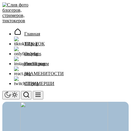
Перейти
Слив
к
фото
содержимому
блогеров,
стримеров,
тиктокеров
Главная
ТИК ТОК
Onlyfans
Инстаграмм
ЗНАМЕНИТОСТИ
СТРИМЕРШИ