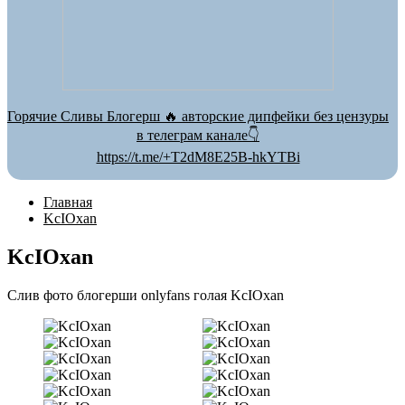
Горячие Сливы Блогерш 🔥 авторские дипфейки без цензуры
в телеграм канале👇
https://t.me/+T2dM8E25B-hkYTBi
Главная
KcIOxan
KcIOxan
Слив фото блогерши onlyfans голая KcIOxan