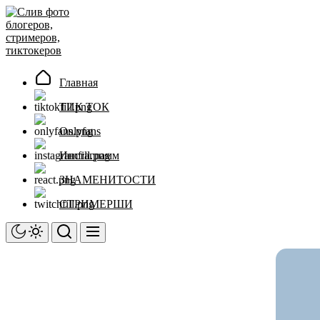
Перейти
Слив
к
фото
содержимому
блогеров,
стримеров,
тиктокеров
Главная
ТИК ТОК
Onlyfans
Инстаграмм
ЗНАМЕНИТОСТИ
СТРИМЕРШИ