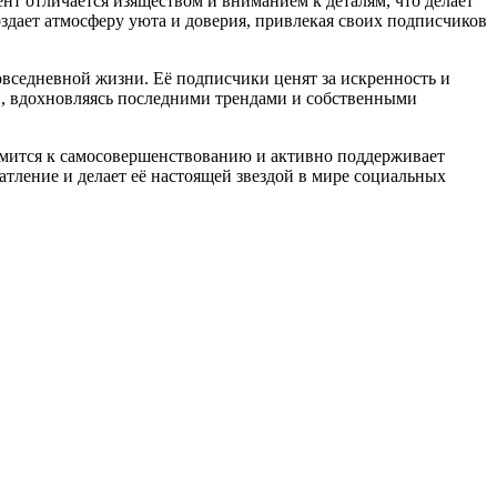
нт отличается изяществом и вниманием к деталям, что делает
дает атмосферу уюта и доверия, привлекая своих подписчиков
овседневной жизни. Её подписчики ценят за искренность и
ки, вдохновляясь последними трендами и собственными
ремится к самосовершенствованию и активно поддерживает
атление и делает её настоящей звездой в мире социальных