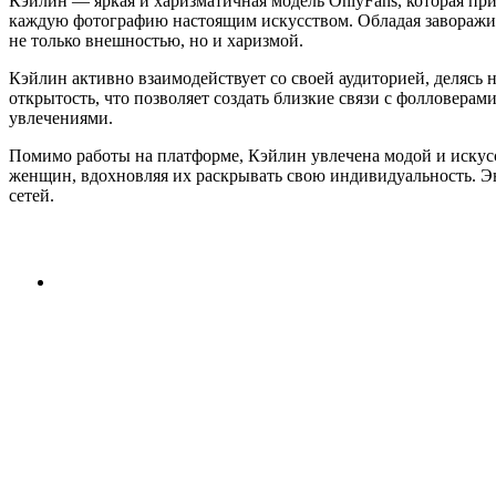
Кэйлин — яркая и харизматичная модель OnlyFans, которая при
каждую фотографию настоящим искусством. Обладая заворажив
не только внешностью, но и харизмой.
Кэйлин активно взаимодействует со своей аудиторией, делясь
открытость, что позволяет создать близкие связи с фолловера
увлечениями.
Помимо работы на платформе, Кэйлин увлечена модой и искусс
женщин, вдохновляя их раскрывать свою индивидуальность. Эне
сетей.