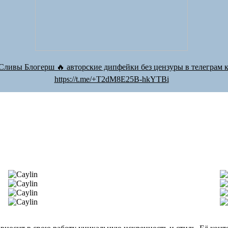
Сливы Блогерш 🔥 авторские дипфейки без цензуры в телеграм к
https://t.me/+T2dM8E25B-hkYTBi