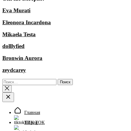
Eva Murati
Eleonora Incardona
Mikaela Testa
dolllyfied
Bronwin Aurora
zeydcarey
Найти:
Главная
ТИК ТОК