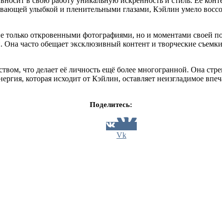
вносит в свою работу уникальную искренность и стиль. Её конте
ающей улыбкой и пленительными глазами, Кэйлин умело воссоз
 не только откровенными фотографиями, но и моментами своей п
ми. Она часто обещает эксклюзивный контент и творческие съем
твом, что делает её личность ещё более многогранной. Она ст
ргия, которая исходит от Кэйлин, оставляет неизгладимое впеч
Поделитесь:
Vk