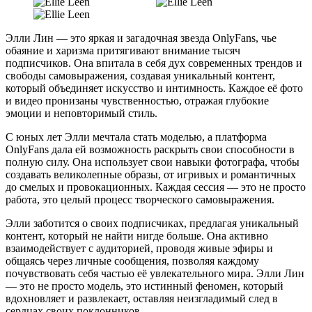
Элли Лин — это яркая и загадочная звезда OnlyFans, чье
обаяние и харизма притягивают внимание тысяч
подписчиков. Она впитала в себя дух современных трендов и
свободы самовыражения, создавая уникальный контент,
который объединяет искусство и интимность. Каждое её фото
и видео пронизаны чувственностью, отражая глубокие
эмоции и неповторимый стиль.
С юных лет Элли мечтала стать моделью, а платформа
OnlyFans дала ей возможность раскрыть свои способности в
полную силу. Она использует свои навыки фотографа, чтобы
создавать великолепные образы, от игривых и романтичных
до смелых и провокационных. Каждая сессия — это не просто
работа, это целый процесс творческого самовыражения.
Элли заботится о своих подписчиках, предлагая уникальный
контент, который не найти нигде больше. Она активно
взаимодействует с аудиторией, проводя живые эфиры и
общаясь через личные сообщения, позволяя каждому
почувствовать себя частью её увлекательного мира. Элли Лин
— это не просто модель, это истинный феномен, который
вдохновляет и развлекает, оставляя неизгладимый след в
сердцах своих поклонников.