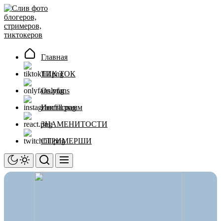
Перейти
Слив
к
фото
содержимому
блогеров,
стримеров,
тиктокеров
Главная
ТИК ТОК
Onlyfans
Инстаграмм
ЗНАМЕНИТОСТИ
СТРИМЕРШИ