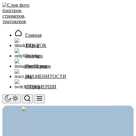
Перейти
Слив
к
фото
содержимому
блогеров,
стримеров,
тиктокеров
Главная
ТИК ТОК
Onlyfans
Инстаграмм
ЗНАМЕНИТОСТИ
СТРИМЕРШИ