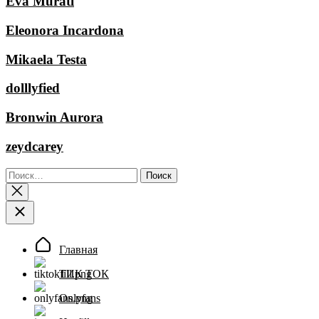
Eva Murati
Eleonora Incardona
Mikaela Testa
dolllyfied
Bronwin Aurora
zeydcarey
Найти:
Главная
ТИК ТОК
Onlyfans