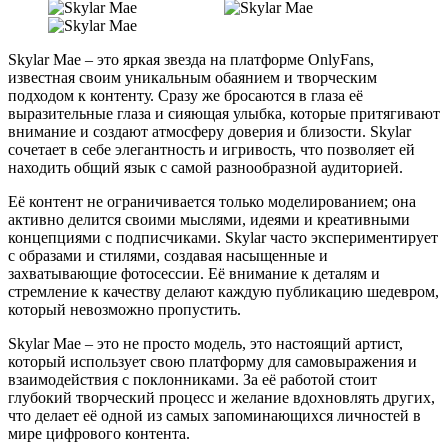
Skylar Mae – это яркая звезда на платформе OnlyFans,
известная своим уникальным обаянием и творческим
подходом к контенту. Сразу же бросаются в глаза её
выразительные глаза и сияющая улыбка, которые притягивают
внимание и создают атмосферу доверия и близости. Skylar
сочетает в себе элегантность и игривость, что позволяет ей
находить общий язык с самой разнообразной аудиторией.
Её контент не ограничивается только моделированием; она
активно делится своими мыслями, идеями и креативными
концепциями с подписчиками. Skylar часто экспериментирует
с образами и стилями, создавая насыщенные и
захватывающие фотосессии. Её внимание к деталям и
стремление к качеству делают каждую публикацию шедевром,
который невозможно пропустить.
Skylar Mae – это не просто модель, это настоящий артист,
который использует свою платформу для самовыражения и
взаимодействия с поклонниками. За её работой стоит
глубокий творческий процесс и желание вдохновлять других,
что делает её одной из самых запоминающихся личностей в
мире цифрового контента.