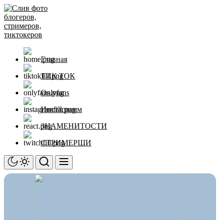
Перейти
Слив
к
фото
содержимому
блогеров,
стримеров,
тиктокеров
Главная
ТИК ТОК
Onlyfans
Инстаграмм
ЗНАМЕНИТОСТИ
СТРИМЕРШИ