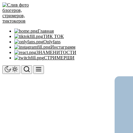
Перейти
Слив
к
фото
содержимому
блогеров,
стримеров,
тиктокеров
Главная
ТИК ТОК
Onlyfans
Инстаграмм
ЗНАМЕНИТОСТИ
СТРИМЕРШИ