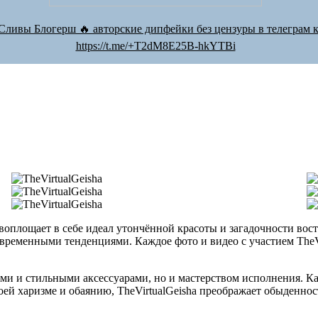
Сливы Блогерш 🔥 авторские дипфейки без цензуры в телеграм к
https://t.me/+T2dM8E25B-hkYTBi
 воплощает в себе идеал утончённой красоты и загадочности вос
овременными тенденциями. Каждое фото и видео с участием TheVir
ми и стильными аксессуарами, но и мастерством исполнения. К
ей харизме и обаянию, TheVirtualGeisha преображает обыденнос