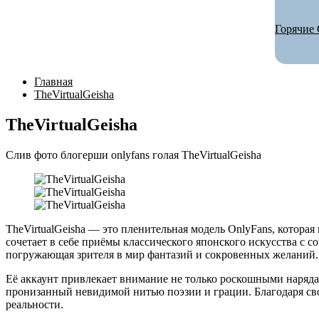
Горячие 
Главная
TheVirtualGeisha
TheVirtualGeisha
Слив фото блогерши onlyfans голая TheVirtualGeisha
TheVirtualGeisha — это пленительная модель OnlyFans, которая
сочетает в себе приёмы классического японского искусства с с
погружающая зрителя в мир фантазий и сокровенных желаний.
Её аккаунт привлекает внимание не только роскошными наряда
пронизанный невидимой нитью поэзии и грации. Благодаря сво
реальности.