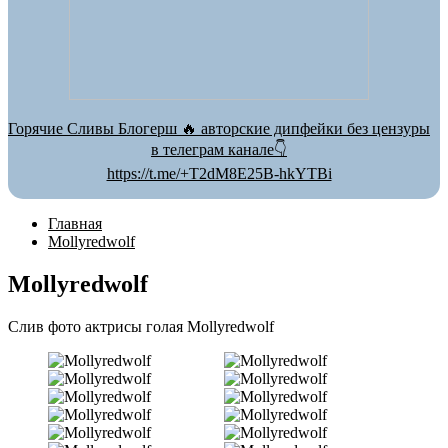
Горячие Сливы Блогерш 🔥 авторские дипфейки без цензуры
в телеграм канале👇
https://t.me/+T2dM8E25B-hkYTBi
Главная
Mollyredwolf
Mollyredwolf
Слив фото актрисы голая Mollyredwolf