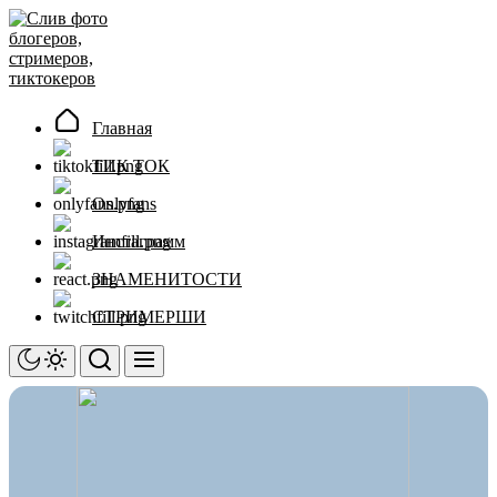
Перейти
Слив
к
фото
содержимому
блогеров,
стримеров,
тиктокеров
Главная
ТИК ТОК
Onlyfans
Инстаграмм
ЗНАМЕНИТОСТИ
СТРИМЕРШИ