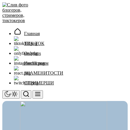
Перейти
Слив
к
фото
содержимому
блогеров,
стримеров,
тиктокеров
Главная
ТИК ТОК
Onlyfans
Инстаграмм
ЗНАМЕНИТОСТИ
СТРИМЕРШИ