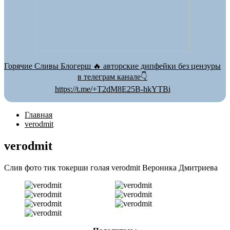
Горячие Сливы Блогерш 🔥 авторские дипфейки без цензуры
в телеграм канале👇
https://t.me/+T2dM8E25B-hkYTBi
Главная
verodmit
verodmit
Слив фото тик токерши голая verodmit Вероника Дмитриева