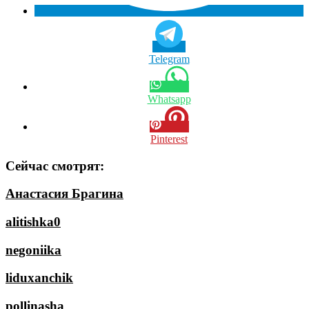
Telegram
Whatsapp
Pinterest
Сейчас смотрят:
Анастасия Брагина
alitishka0
negoniika
liduxanchik
pollinasha