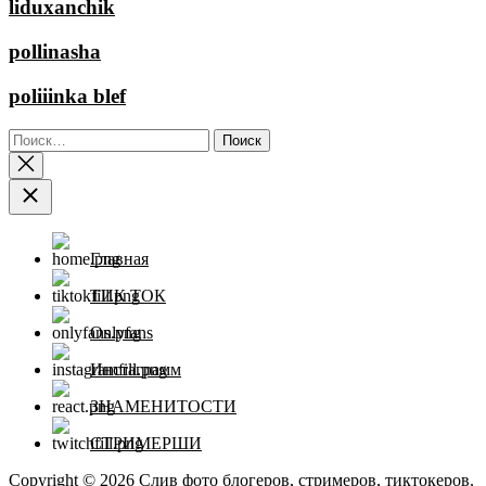
liduxanchik
pollinasha
poliiinka blef
Найти:
Главная
ТИК ТОК
Onlyfans
Инстаграмм
ЗНАМЕНИТОСТИ
СТРИМЕРШИ
Copyright © 2026
Слив фото блогеров, стримеров, тиктокеров.