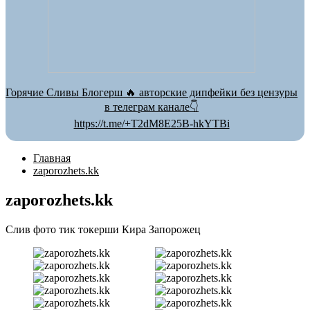
Горячие Сливы Блогерш 🔥 авторские дипфейки без цензуры
в телеграм канале👇
https://t.me/+T2dM8E25B-hkYTBi
Главная
zaporozhets.kk
zaporozhets.kk
Слив фото тик токерши Кира Запорожец