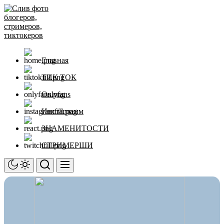
Перейти
Слив
к
фото
содержимому
блогеров,
стримеров,
тиктокеров
Главная
ТИК ТОК
Onlyfans
Инстаграмм
ЗНАМЕНИТОСТИ
СТРИМЕРШИ