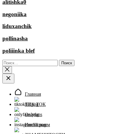
alitishka0
negoniika
liduxanchik
pollinasha
poliiinka blef
Найти:
Главная
ТИК ТОК
Onlyfans
Инстаграмм