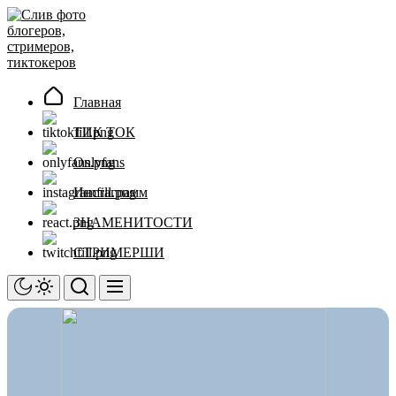
Перейти
Слив
к
фото
содержимому
блогеров,
стримеров,
тиктокеров
Главная
ТИК ТОК
Onlyfans
Инстаграмм
ЗНАМЕНИТОСТИ
СТРИМЕРШИ