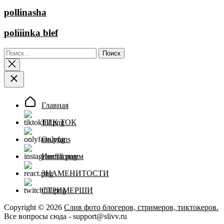
pollinasha
poliiinka blef
Найти:
Главная
ТИК ТОК
Onlyfans
Инстаграмм
ЗНАМЕНИТОСТИ
СТРИМЕРШИ
Copyright © 2026
Слив фото блогеров, стримеров, тиктокеров.
Все вопросы сюда - support@slivv.ru