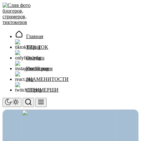
Перейти
Слив
к
фото
содержимому
блогеров,
стримеров,
тиктокеров
Главная
ТИК ТОК
Onlyfans
Инстаграмм
ЗНАМЕНИТОСТИ
СТРИМЕРШИ