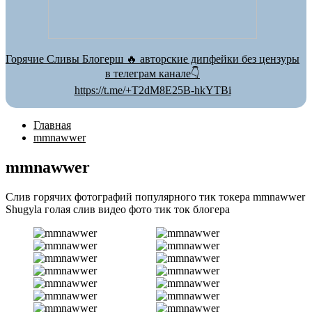
Горячие Сливы Блогерш 🔥 авторские дипфейки без цензуры
в телеграм канале👇
https://t.me/+T2dM8E25B-hkYTBi
Главная
mmnawwer
mmnawwer
Слив горячих фотографий популярного тик токера mmnawwer
Shugyla голая слив видео фото тик ток блогера