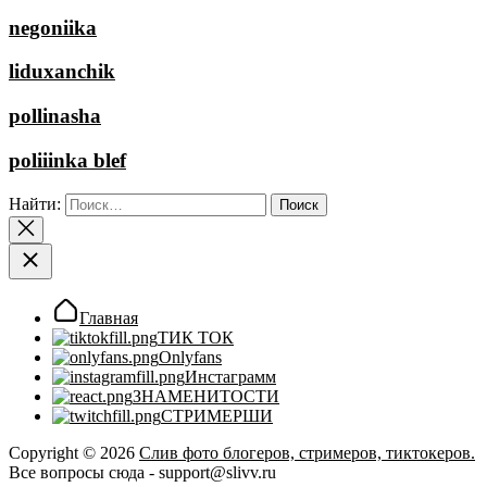
negoniika
liduxanchik
pollinasha
poliiinka blef
Найти:
Главная
ТИК ТОК
Onlyfans
Инстаграмм
ЗНАМЕНИТОСТИ
СТРИМЕРШИ
Copyright © 2026
Слив фото блогеров, стримеров, тиктокеров.
Все вопросы сюда - support@slivv.ru