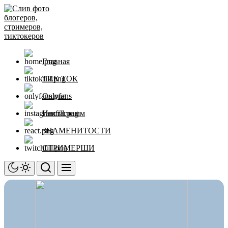
Перейти
Слив
к
фото
содержимому
блогеров,
стримеров,
тиктокеров
Главная
ТИК ТОК
Onlyfans
Инстаграмм
ЗНАМЕНИТОСТИ
СТРИМЕРШИ