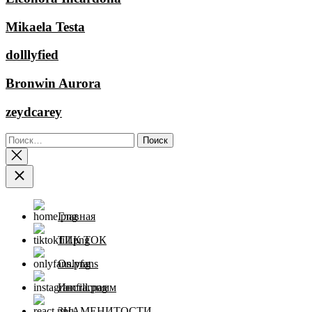
Mikaela Testa
dolllyfied
Bronwin Aurora
zeydcarey
Найти:
Главная
ТИК ТОК
Onlyfans
Инстаграмм
ЗНАМЕНИТОСТИ