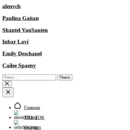
alenych
Paulina Gaitan
Shantel VanSanten
Inbar Lavi
Emily Deschanel
Cailee Spaeny
Найти:
Главная
ТИК ТОК
Onlyfans