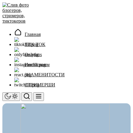
Перейти
Слив
к
фото
содержимому
блогеров,
стримеров,
тиктокеров
Главная
ТИК ТОК
Onlyfans
Инстаграмм
ЗНАМЕНИТОСТИ
СТРИМЕРШИ