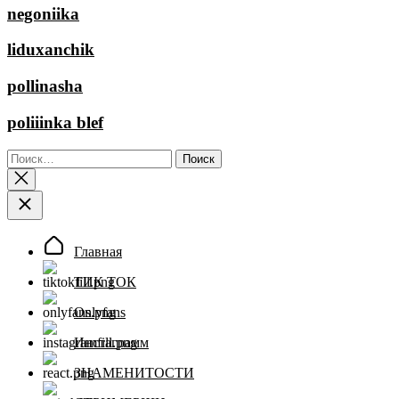
negoniika
liduxanchik
pollinasha
poliiinka blef
Найти:
Главная
ТИК ТОК
Onlyfans
Инстаграмм
ЗНАМЕНИТОСТИ