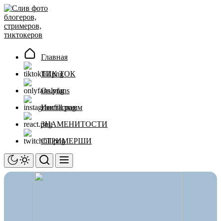
Перейти
Слив
к
фото
содержимому
блогеров,
стримеров,
тиктокеров
Главная
ТИК ТОК
Onlyfans
Инстаграмм
ЗНАМЕНИТОСТИ
СТРИМЕРШИ