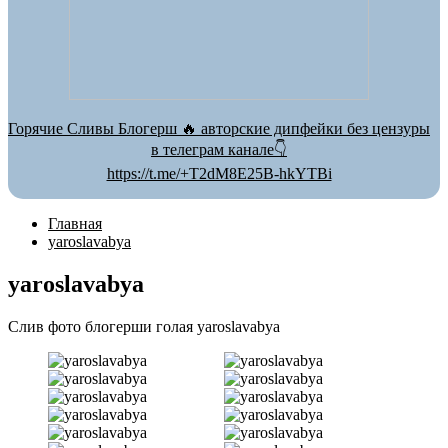
Горячие Сливы Блогерш 🔥 авторские дипфейки без цензуры
в телеграм канале👇
https://t.me/+T2dM8E25B-hkYTBi
Главная
yaroslavabya
yaroslavabya
Слив фото блогерши голая yaroslavabya