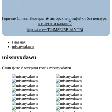
Горячие Сливы Блогерш 🔥 авторские дипфейки без цензуры
в телеграм канале👇
https://t.me/+T2dM8E25B-hkYTBi
Главная
missnyxdawn
missnyxdawn
Слив фото блогерши голая missnyxdawn