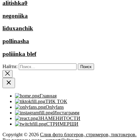
alitishka0
negoniika
liduxanchik
pollinasha
poliiinka blef
Найти:
Главная
ТИК ТОК
Onlyfans
Инстаграмм
ЗНАМЕНИТОСТИ
СТРИМЕРШИ
Copyright © 2026
Слив фото блогеров, стримеров, тиктокеров.