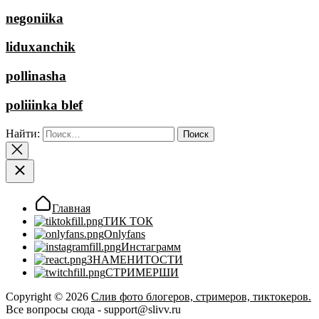
negoniika
liduxanchik
pollinasha
poliiinka blef
Найти:
Главная
ТИК ТОК
Onlyfans
Инстаграмм
ЗНАМЕНИТОСТИ
СТРИМЕРШИ
Copyright © 2026
Слив фото блогеров, стримеров, тиктокеров.
Все вопросы сюда - support@slivv.ru