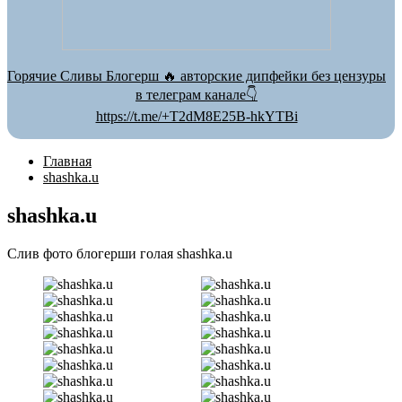
Горячие Сливы Блогерш 🔥 авторские дипфейки без цензуры
в телеграм канале👇
https://t.me/+T2dM8E25B-hkYTBi
Главная
shashka.u
shashka.u
Слив фото блогерши голая shashka.u