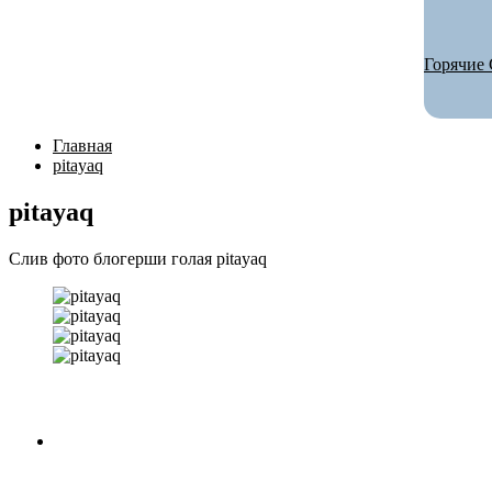
Горячие 
Главная
pitayaq
pitayaq
Слив фото блогерши голая pitayaq