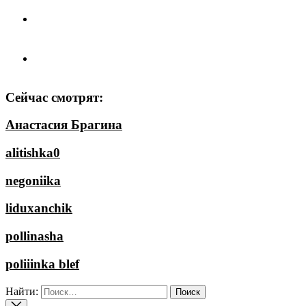
Сейчас смотрят:
Анастасия Брагина
alitishka0
negoniika
liduxanchik
pollinasha
poliiinka blef
Найти: