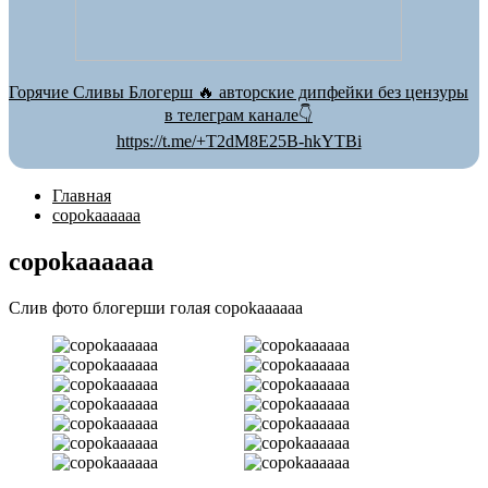
Горячие Сливы Блогерш 🔥 авторские дипфейки без цензуры
в телеграм канале👇
https://t.me/+T2dM8E25B-hkYTBi
Главная
copokaaaaaa
copokaaaaaa
Слив фото блогерши голая copokaaaaaa