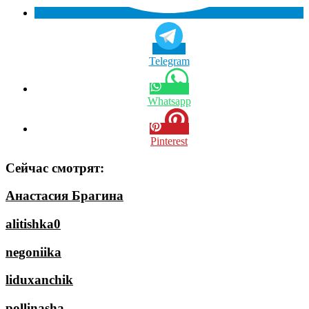
Telegram
Whatsapp
Pinterest
Сейчас смотрят:
Анастасия Брагина
alitishka0
negoniika
liduxanchik
pollinasha