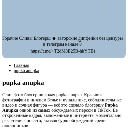
Горячие Сливы Блогерш 🔥 авторские дипфейки без цензуры
в телеграм канале👇
https://t.me/+T2dM8E25B-hkYTBi
Главная
pupka anupka
pupka anupka
Слив фото блогерши голая pupka anupka. Красивые
фотографии в нижнем белье и купальнике, соблазнительные
видео и сочная фигура — всё это сделало блогершу
Pupka
Anupka
одной из самых обсуждаемых персон в TikTok. Ее
откровенные кадры, выложенные в интернете, моментально
разлетелись по сети, вызвав бурю обсуждений среди
поклонников.