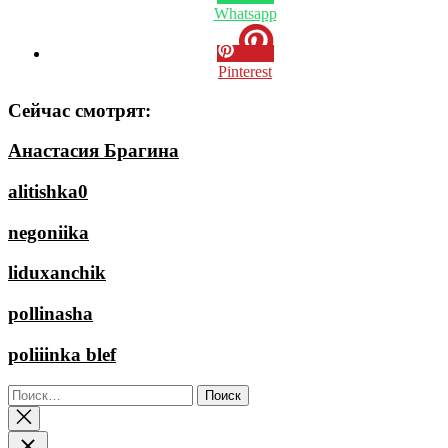
Whatsapp
Pinterest
Сейчас смотрят:
Анастасия Брагина
alitishka0
negoniika
liduxanchik
pollinasha
poliiinka blef
Найти: