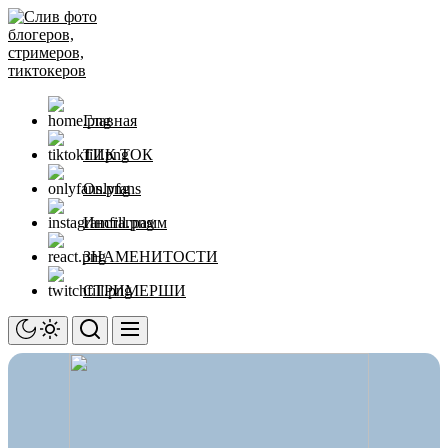
Перейти
Слив
к
фото
содержимому
блогеров,
стримеров,
тиктокеров
Главная
ТИК ТОК
Onlyfans
Инстаграмм
ЗНАМЕНИТОСТИ
СТРИМЕРШИ