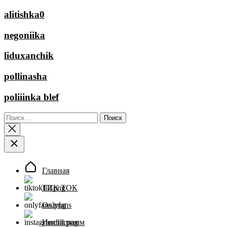
alitishka0
negoniika
liduxanchik
pollinasha
poliiinka blef
Найти:
Главная
ТИК ТОК
Onlyfans
Инстаграмм