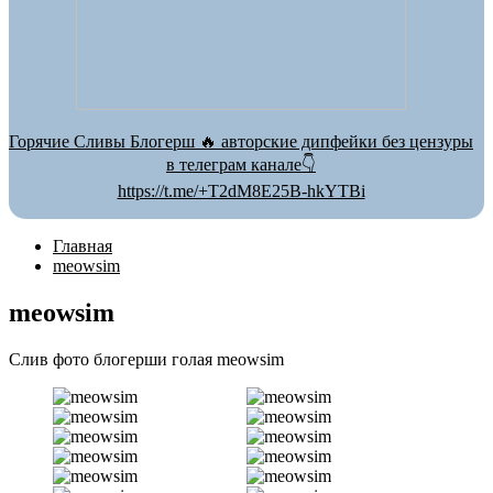
Горячие Сливы Блогерш 🔥 авторские дипфейки без цензуры
в телеграм канале👇
https://t.me/+T2dM8E25B-hkYTBi
Главная
meowsim
meowsim
Слив фото блогерши голая meowsim