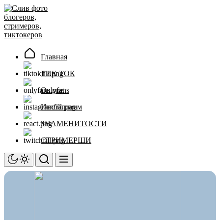
Перейти
Слив
к
фото
содержимому
блогеров,
стримеров,
тиктокеров
Главная
ТИК ТОК
Onlyfans
Инстаграмм
ЗНАМЕНИТОСТИ
СТРИМЕРШИ