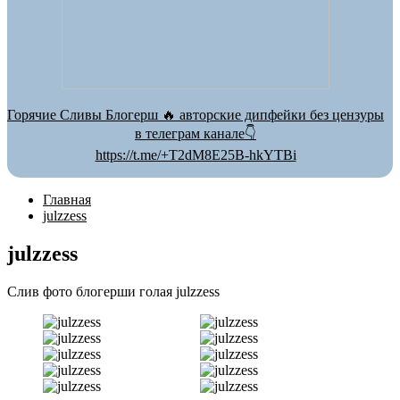
Горячие Сливы Блогерш 🔥 авторские дипфейки без цензуры
в телеграм канале👇
https://t.me/+T2dM8E25B-hkYTBi
Главная
julzzess
julzzess
Слив фото блогерши голая julzzess