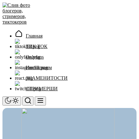
Перейти
Слив
к
фото
содержимому
блогеров,
стримеров,
тиктокеров
Главная
ТИК ТОК
Onlyfans
Инстаграмм
ЗНАМЕНИТОСТИ
СТРИМЕРШИ