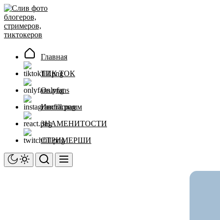
Перейти
Слив
к
фото
содержимому
блогеров,
стримеров,
тиктокеров
Главная
ТИК ТОК
Onlyfans
Инстаграмм
ЗНАМЕНИТОСТИ
СТРИМЕРШИ