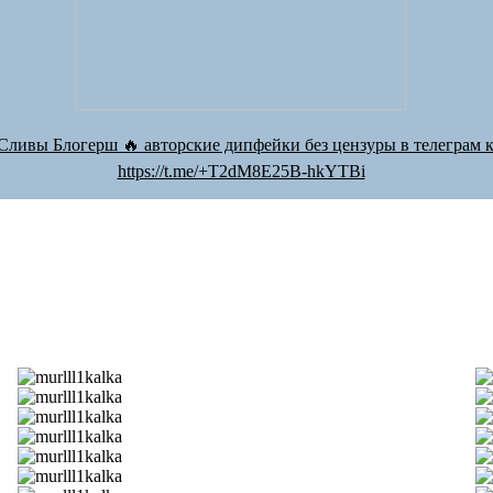
Сливы Блогерш 🔥 авторские дипфейки без цензуры в телеграм к
https://t.me/+T2dM8E25B-hkYTBi