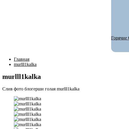
Горячие 
Главная
murlll1kalka
murlll1kalka
Слив фото блогерши голая murlll1kalka