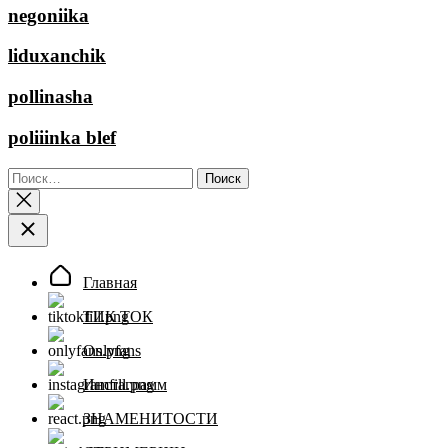
negoniika
liduxanchik
pollinasha
poliiinka blef
Найти:
Главная
ТИК ТОК
Onlyfans
Инстаграмм
ЗНАМЕНИТОСТИ