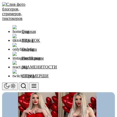
Перейти
Слив
к
фото
содержимому
блогеров,
стримеров,
тиктокеров
Главная
ТИК ТОК
Onlyfans
Инстаграмм
ЗНАМЕНИТОСТИ
СТРИМЕРШИ