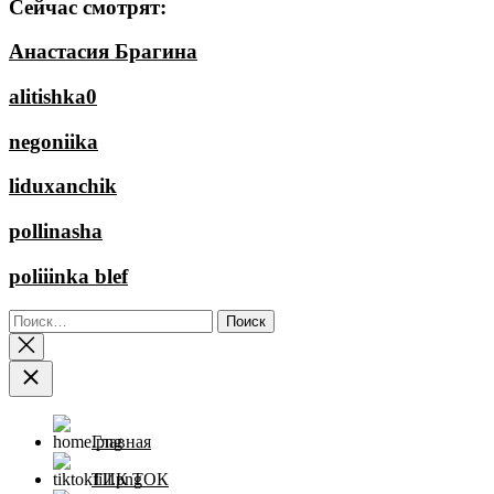
Сейчас смотрят:
Анастасия Брагина
alitishka0
negoniika
liduxanchik
pollinasha
poliiinka blef
Найти:
Главная
ТИК ТОК