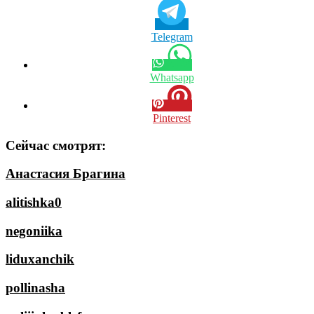
Telegram
Whatsapp
Pinterest
Сейчас смотрят:
Анастасия Брагина
alitishka0
negoniika
liduxanchik
pollinasha