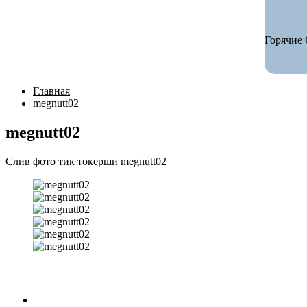
Горячие 
Главная
megnutt02
megnutt02
Слив фото тик токерши megnutt02