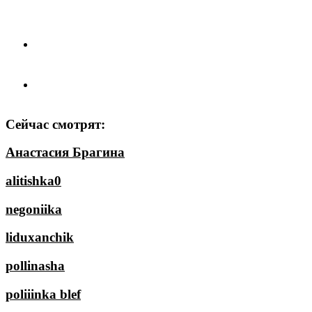
Сейчас смотрят:
Анастасия Брагина
alitishka0
negoniika
liduxanchik
pollinasha
poliiinka blef